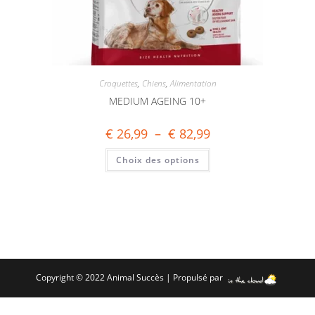
Croquettes
,
Chiens
,
Alimentation
MEDIUM AGEING 10+
€
26,99
–
€
82,99
Choix des options
Copyright © 2022 Animal Succès | Propulsé par