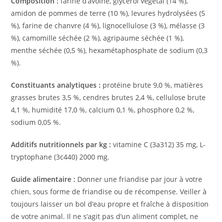
Composition :
farine d’avoine, glycérol végétal (14 %),
amidon de pommes de terre (10 %), levures hydrolysées (5
%), farine de chanvre (4 %), lignocellulose (3 %), mélasse (3
%), camomille séchée (2 %), agripaume séchée (1 %),
menthe séchée (0,5 %), hexamétaphosphate de sodium (0,3
%).
Constituants analytiques :
protéine brute 9,0 %, matières
grasses brutes 3,5 %, cendres brutes 2,4 %, cellulose brute
4,1 %, humidité 17,0 %, calcium 0,1 %, phosphore 0,2 %,
sodium 0,05 %.
Additifs nutritionnels par kg :
vitamine C (3a312) 35 mg, L-
tryptophane (3c440) 2000 mg.
Guide alimentaire :
Donner une friandise par jour à votre
chien, sous forme de friandise ou de récompense. Veiller à
toujours laisser un bol d’eau propre et fraîche à disposition
de votre animal. Il ne s’agit pas d’un aliment complet, ne