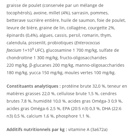
graisse de poulet (conservée par un mélange de
tocophérols), avoine, millet (4%), sarrasin, pommes,
betterave sucrière entière, huile de saumon, foie de poulet,
levure de bière, graine de lin, collagène, courgette 2%,
épinards (0,4%), algues, cassis, persil, romarin, thym,
calendula, pissenlit, probiotiques (
Enterococcus
9
faecium
1×10
UFC), glucosamine 1 700 mg/kg, sulfate de
chondroïtine 1 300 mg/kg, fructo-oligosaccharides
220 mg/kg, β-glucanes 200 mg/kg, manno-oligosaccharides
180 mg/kg, yucca 150 mg/kg, moules vertes 100 mg/kg.
Constituants analytiques :
protéine brute 32,0 %, teneur en
matières grasses 22,0 %, cellulose brute 1,5 %, cendres
brutes 7,8 %, humidité 10,0 %, acides gras Oméga-3 0,9 %,
acides gras Oméga-6 2,5 %, EPA (20:5 n3) 0,3 %, DHA (22:6
n3) 0,5 %, calcium 1,6 %, phosphore 1,1 %.
Additifs nutritionnels par kg :
vitamine A (3a672a)