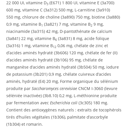
22 000 UI, vitamine D
(E671) 1 800 UI, vitamine E (3a700)
3
600 mg, vitamine C (3a312) 500 mg, L-carnitine (3a910)
550 mg, chlorure de choline (3a890) 750 mg, biotine (3a880)
0,9 mg, vitamine B
(3a821) 7 mg, vitamine B
9 mg,
1
2
niacinamide (3a315) 42 mg, D-pantothénate de calcium
(3a841) 22 mg, vitamine B
(3a831) 8 mg, acide folique
6
(3a316) 1 mg, vitamine B
0,06 mg, chélate de zinc et
12
d’acides aminés hydraté (3b606) 120 mg, chélate de fer (II)
d’acides aminés hydraté (3b106) 95 mg, chélate de
manganèse d’acides aminés hydraté (3b504) 50 mg, iodure
de potassium (3b201) 0,9 mg, chélate cuivreux d’acides
aminés, hydraté (E4) 20 mg, Forme organique du sélénium
produite par
Saccharomyces cerevisiae
CNCM I-3060 (levure
séléniée inactivée) (3b8.10) 0,2 mg, L-méthionine produite
par fermentation avec
Escherichia coli
(3c305) 180 mg.
Contient des antioxygènes naturels : extraits de tocophérols
tirés d’huiles végétales (1b306), palmitate d’ascorbyle
(1b304) et romarin.