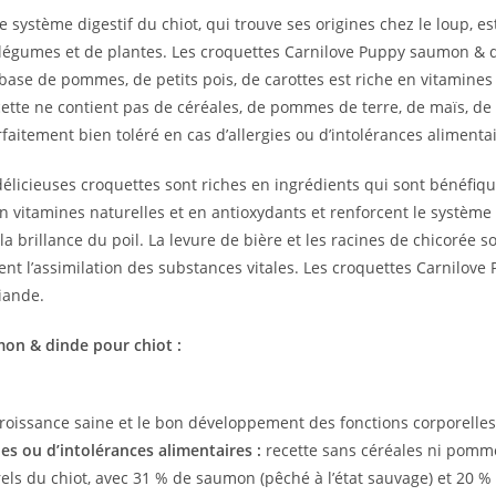
Le système digestif du chiot, qui trouve ses origines chez le loup
de légumes et de plantes. Les croquettes Carnilove Puppy saumon &
base de pommes, de petits pois, de carottes est riche en vitamines e
cette ne contient pas de céréales, de pommes de terre, de maïs, de
aitement bien toléré en cas d’allergies ou d’intolérances alimentai
élicieuses croquettes sont riches en ingrédients qui sont bénéfique
 en vitamines naturelles et en antioxydants et renforcent le système
la brillance du poil. La levure de bière et les racines de chicorée 
orisent l’assimilation des substances vitales. Les croquettes Carni
iande.
mon & dinde pour chiot :
croissance saine et le bon développement des fonctions corporelles
ies ou d’intolérances alimentaires :
recette sans céréales ni pomm
ls du chiot, avec 31 % de saumon (pêché à l’état sauvage) et 20 % 