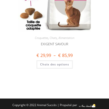
Croquettes
,
Chats
,
Alimentation
EXIGENT SAVOUR
€
29,99
–
€
85,99
Choix des options
Copyright © 2022 Animal Succès | Propulsé par