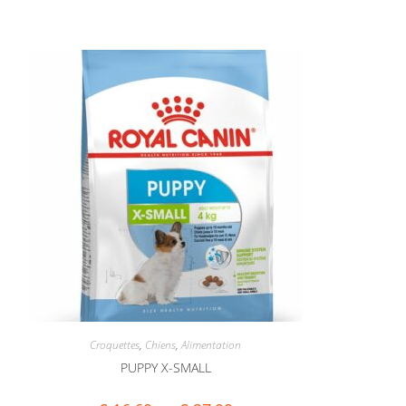
Croquettes
,
Chiens
,
Alimentation
PUPPY X-SMALL