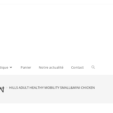
tique
Panier
Notre actualité
Contact
N
que
>
HILLS ADULT HEALTHY MOBILITY SMALL&MINI CHICKEN