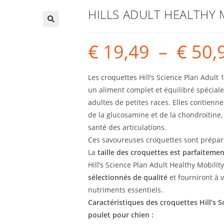
HILLS ADULT HEALTHY 
€
19,49
–
€
50,
Les croquettes Hill’s Science Plan Adult
un aliment complet et équilibré spécia
adultes de petites races. Elles contienn
de la glucosamine et de la chondroïtine, 
santé des articulations.
Ces savoureuses croquettes sont prépar
La
taille des croquettes est parfaiteme
Hill’s Science Plan Adult Healthy Mobili
sélectionnés de qualité
et fourniront à v
nutriments essentiels.
Caractéristiques des croquettes Hill’s 
poulet pour chien :