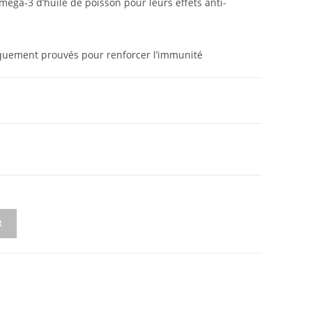
méga-3 d’huile de poisson pour leurs effets anti-
iquement prouvés pour renforcer l’immunité
R