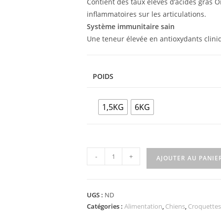
Contient des taux élevés d’acides gras O
inflammatoires sur les articulations.
Système immunitaire sain
Une teneur élevée en antioxydants clin
POIDS
1,5KG
6KG
-
+
AJOUTER AU PANIE
UGS :
ND
Catégories :
Alimentation
,
Chiens
,
Croquettes