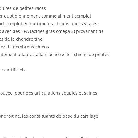
ultes de petites races
er quotidiennement comme aliment complet
t complet en nutriments et substances vitales
 :
avec des EPA (acides gras oméga 3) provenant de
et de la chondroïtine
hez de nombreux chiens
itement adaptée à la mâchoire des chiens de petites
s artificiels
ouvée, pour des articulations souples et saines
droïtine, les constituants de base du cartilage