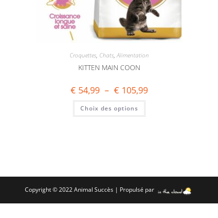
Croquettes
,
Chats
,
Alimentation
KITTEN MAIN COON
€
54,99
–
€
105,99
Choix des options
Copyright © 2022 Animal Succès | Propulsé par