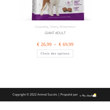
Croquettes
,
Chiens
,
Alimentation
GIANT ADULT
€
26,99
–
€
69,99
Choix des options
Copyright © 2022 Animal Succès | Propulsé par