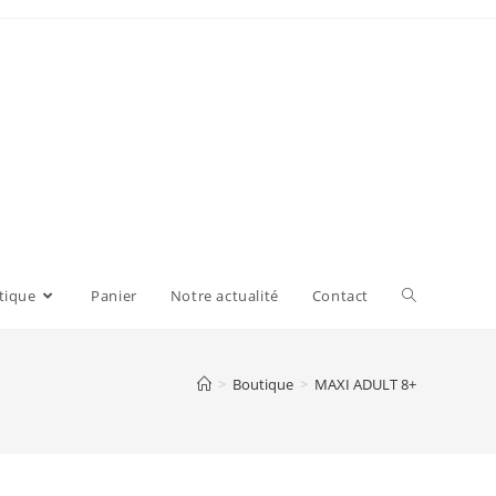
tique
Panier
Notre actualité
Contact
>
Boutique
>
MAXI ADULT 8+