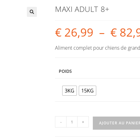
MAXI ADULT 8+
€
26,99
–
€
82,
Aliment complet pour chiens de grande 
POIDS
3KG
15KG
-
+
AJOUTER AU PANIE