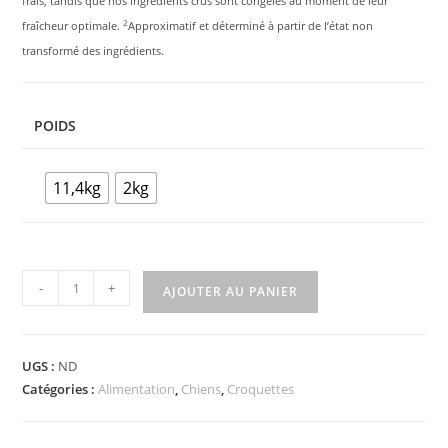
frais, tandis que nos ingrédients crus sont congelés au moment de leur
2
fraîcheur optimale.
Approximatif et déterminé à partir de l’état non
transformé des ingrédients.
POIDS
11,4kg
2kg
-
+
AJOUTER AU PANIER
UGS :
ND
Catégories :
Alimentation
,
Chiens
,
Croquettes