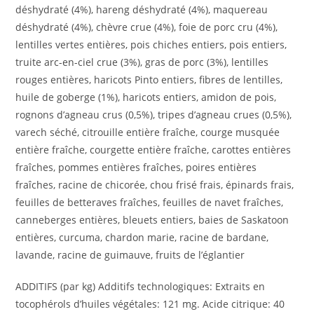
déshydraté (4%), hareng déshydraté (4%), maquereau
déshydraté (4%), chèvre crue (4%), foie de porc cru (4%),
lentilles vertes entières, pois chiches entiers, pois entiers,
truite arc-en-ciel crue (3%), gras de porc (3%), lentilles
rouges entières, haricots Pinto entiers, fibres de lentilles,
huile de goberge (1%), haricots entiers, amidon de pois,
rognons d’agneau crus (0,5%), tripes d’agneau crues (0,5%),
varech séché, citrouille entière fraîche, courge musquée
entière fraîche, courgette entière fraîche, carottes entières
fraîches, pommes entières fraîches, poires entières
fraîches, racine de chicorée, chou frisé frais, épinards frais,
feuilles de betteraves fraîches, feuilles de navet fraîches,
canneberges entières, bleuets entiers, baies de Saskatoon
entières, curcuma, chardon marie, racine de bardane,
lavande, racine de guimauve, fruits de l’églantier
ADDITIFS (par kg) Additifs technologiques: Extraits en
tocophérols d’huiles végétales: 121 mg. Acide citrique: 40