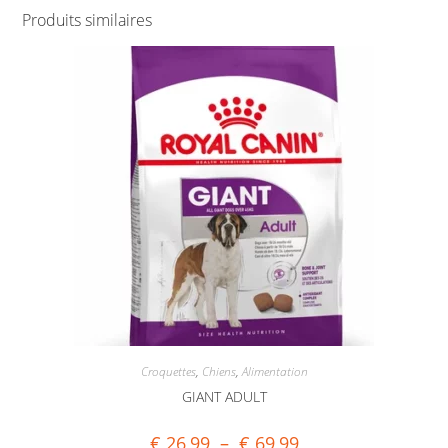
Produits similaires
Croquettes
,
Chiens
,
Alimentation
GIANT ADULT
€
26,99
–
€
69,99