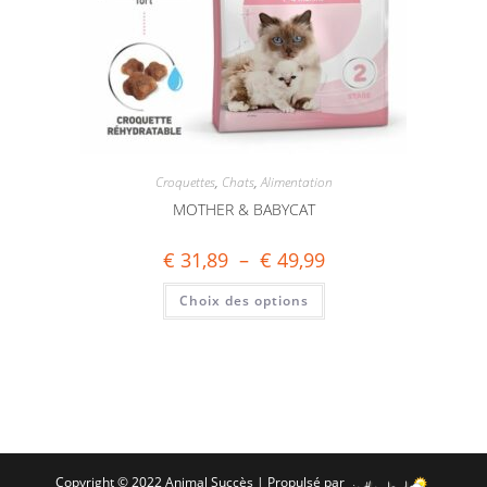
Croquettes
,
Chats
,
Alimentation
MOTHER & BABYCAT
€
31,89
–
€
49,99
Choix des options
Copyright © 2022 Animal Succès | Propulsé par