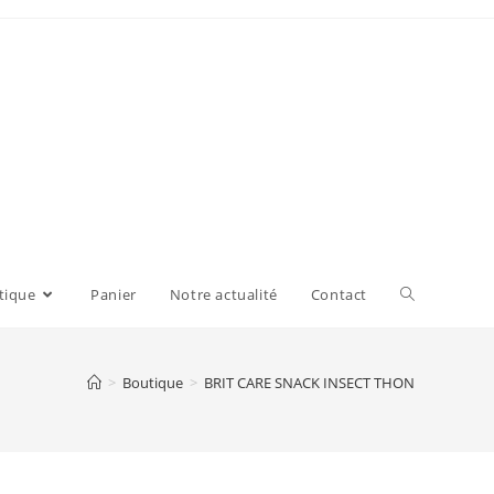
tique
Panier
Notre actualité
Contact
>
Boutique
>
BRIT CARE SNACK INSECT THON