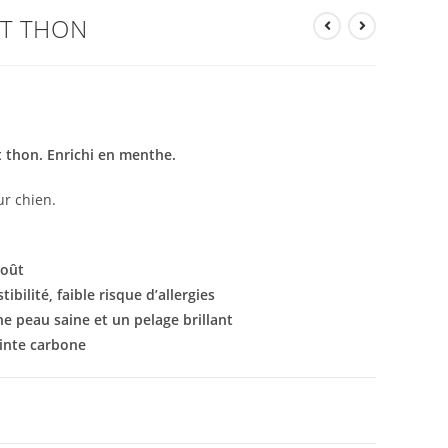
CT THON
t thon. Enrichi en menthe.
r chien.
goût
ibilité, faible risque d’allergies
e peau saine et un pelage brillant
einte carbone