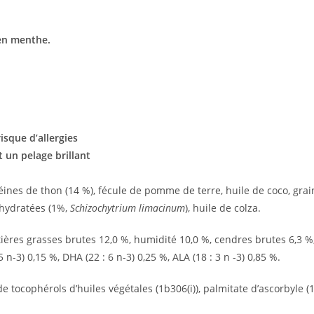
 en menthe.
risque d’allergies
 un pelage brillant
otéines de thon (14 %), fécule de pomme de terre, huile de coco, gr
shydratées (1%,
Schizochytrium limacinum
), huile de colza.
ères grasses brutes 12,0 %, humidité 10,0 %, cendres brutes 6,3 %,
-3) 0,15 %, DHA (22 : 6 n-3) 0,25 %, ALA (18 : 3 n -3) 0,85 %.
e tocophérols d’huiles végétales (1b306(i)), palmitate d’ascorbyle (