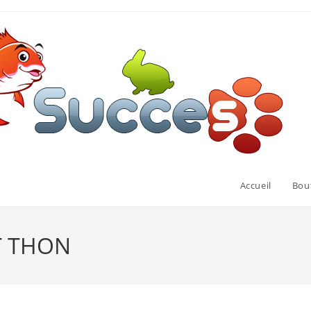
Accueil
Bou
T THON