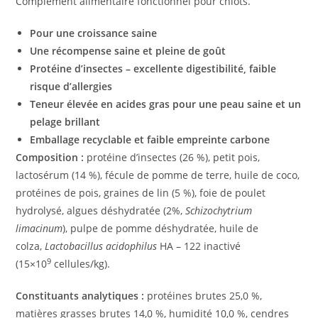
Complément alimentaire fonctionnel pour chiots.
Pour une croissance saine
Une récompense saine et pleine de goût
Protéine d’insectes – excellente digestibilité, faible
risque d’allergies
Teneur élevée en acides gras pour une peau saine et un
pelage brillant
Emballage recyclable et faible empreinte carbone
Composition :
protéine d’insectes (26 %), petit pois,
lactosérum (14 %), fécule de pomme de terre, huile de coco,
protéines de pois, graines de lin (5 %), foie de poulet
hydrolysé, algues déshydratée (2%,
Schizochytrium
limacinum
), pulpe de pomme déshydratée, huile de
colza,
Lactobacillus acidophilus
HA – 122 inactivé
9
(15×10
cellules/kg).
Constituants analytiques :
protéines brutes 25,0 %,
matières grasses brutes 14,0 %, humidité 10,0 %, cendres