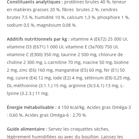
Constituants analytiques :
protéines brutes 40 %, teneur
en matières grasses 20 %, fibres brutes 2 %, cendres
brutes 7,5 %, humidité 10 %, calcium 1,3 %, phosphore 1 %,
sodium 0,5 %, magnésium 0,08 %.
Additifs nutritionnels par kg :
vitamine A (E672) 25 000 UI,
vitamine D3 (E671) 1 000 UI, vitamine E (3a700) 750 UI,
vitamine C (E300) 350 mg, taurine 2 500 mg, chlorure de
choline 2 300 mg, L-carnitine 70 mg, niacine 50 mg, biotine
2 mg, zinc (E6) 160 mg, manganèse (E5) 60 mg, fer (E1) 50
mg, cuivre (E4) 12 mg, iode (E2) 4 mg, sélénium (E8) 0,25 mg,
DL-méthionine (3.1.1.) 15 mg, arginine (3c3.6.1) 13 mg, L-
lysine (3.2.3.) 11 mg.
Énergie métabolisable :
4 150 kcal/kg. Acides gras Oméga-3
: 0,60 %, Acides gras Oméga-6 : 2,70 %.
Guide alimentaire :
Servez les croquettes sèches,
légèrement humidifiées ou avec du bouillon. Laissez les