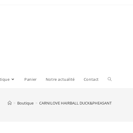
tique
Panier
Notre actualité
Contact
>
Boutique
>
CARNILOVE HAIRBALL DUCK&PHEASANT