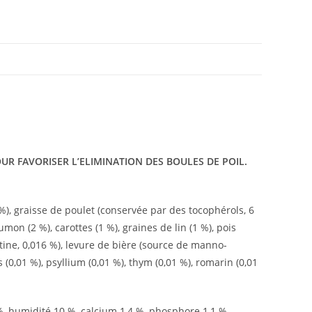
UR FAVORISER L’ELIMINATION DES BOULES DE POIL.
), graisse de poulet (conservée par des tocophérols, 6
on (2 %), carottes (1 %), graines de lin (1 %), pois
ïtine, 0,016 %), levure de bière (source de manno-
 (0,01 %), psyllium (0,01 %), thym (0,01 %), romarin (0,01
%, humidité 10 %, calcium 1,4 %, phosphore 1,1 %,