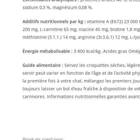
sodium 0,3 %, magnésium 0,08 %.
Additifs nutritionnels par kg :
vitamine A (E672) 23 000 U
200 mg, L-carnitine 65 mg, niacine 45 mg, biotine 1,8 mg,
méthionine (3.1.1.) 14 mg, arginine (3c3.6.1) 12 mg, L-lys
Énergie métabolisable :
3 800 kcal/kg. Acides gras Omég
Guide alimentaire :
Servez les croquettes sèches, légèrem
servir peut varier en fonction de l’âge et de l’activit
la première fois à votre chat, mélangez les premiers jou
toujours laisser un bol d’eau fraîche à disposition de v
carnivores. Informations nutritionnelles garanties avant
Produits similaires