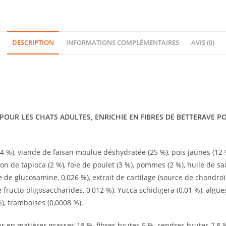
DESCRIPTION
INFORMATIONS COMPLÉMENTAIRES
AVIS (0)
OUR LES CHATS ADULTES, ENRICHIE EN FIBRES DE BETTERAVE PO
%), viande de faisan moulue déshydratée (25 %), pois jaunes (12 %
n de tapioca (2 %), foie de poulet (3 %), pommes (2 %), huile de saum
e de glucosamine, 0,026 %), extrait de cartilage (source de chondro
 fructo-oligosaccharides, 0,012 %), Yucca schidigera (0,01 %), algues
 %), framboises (0,0008 %).
r en matières grasses 18 %, fibres brutes 5 %, cendres brutes 7,8 