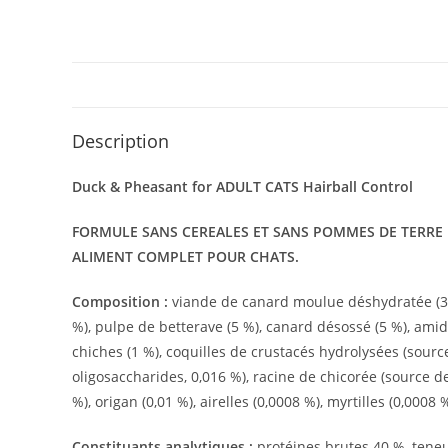
Description
Duck & Pheasant for ADULT CATS Hairball Control
FORMULE SANS CEREALES ET SANS POMMES DE TERRE P
ALIMENT COMPLET POUR CHATS.
Composition :
viande de canard moulue déshydratée (34 
%), pulpe de betterave (5 %), canard désossé (5 %), amido
chiches (1 %), coquilles de crustacés hydrolysées (sourc
oligosaccharides, 0,016 %), racine de chicorée (source de
%), origan (0,01 %), airelles (0,0008 %), myrtilles (0,0008
Constituants analytiques :
protéines brutes 40 %, teneu