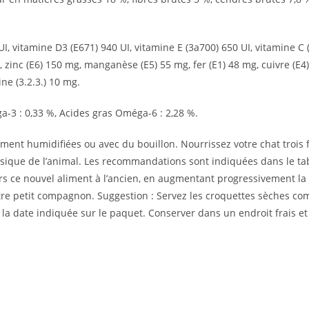
I, vitamine D3 (E671) 940 UI, vitamine E (3a700) 650 UI, vitamine C
 zinc (E6) 150 mg, manganèse (E5) 55 mg, fer (E1) 48 mg, cuivre (E4)
ine (3.2.3.) 10 mg.
a-3 : 0,33 %, Acides gras Oméga-6 : 2,28 %.
ent humidifiées ou avec du bouillon. Nourrissez votre chat trois fo
é physique de l’animal. Les recommandations sont indiquées dans le 
rs ce nouvel aliment à l’ancien, en augmentant progressivement la p
otre petit compagnon. Suggestion : Servez les croquettes sèches co
 la date indiquée sur le paquet. Conserver dans un endroit frais et