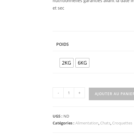
nutritionnelles garanties avant la date 
et sec
POIDS
2KG
6KG
-
+
AJOUTER AU PANIE
UGS :
ND
Catégories :
Alimentation
,
Chats
,
Croquettes