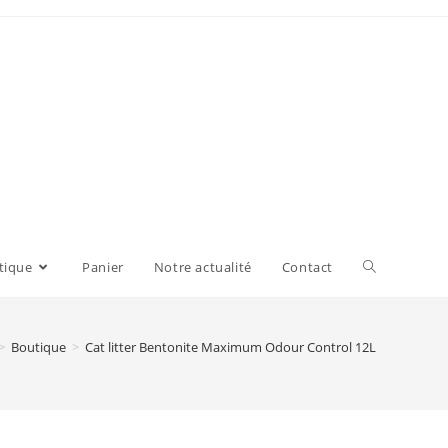
tique
Panier
Notre actualité
Contact
>
Boutique
>
Cat litter Bentonite Maximum Odour Control 12L