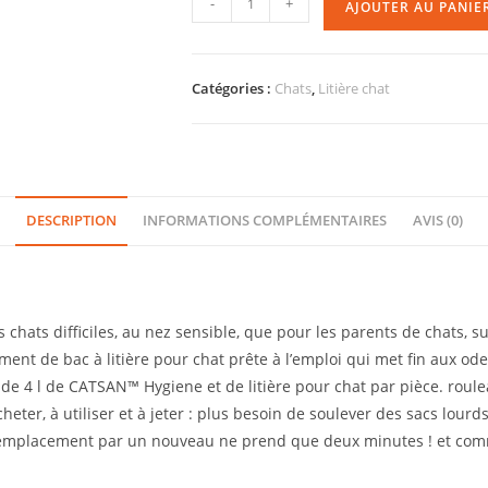
-
+
AJOUTER AU PANIE
Catégories :
Chats
,
Litière chat
DESCRIPTION
INFORMATIONS COMPLÉMENTAIRES
AVIS (0)
chats difficiles, au nez sensible, que pour les parents de chats, sur
ent de bac à litière pour chat prête à l’emploi qui met fin aux o
de 4 l de CATSAN™ Hygiene et de litière pour chat par pièce. roul
cheter, à utiliser et à jeter : plus besoin de soulever des sacs lourds
mplacement par un nouveau ne prend que deux minutes ! et comme a