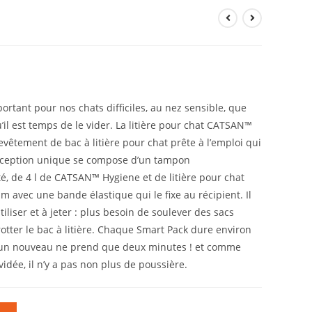
portant pour nos chats difficiles, au nez sensible, que
’il est temps de le vider. La litière pour chat CATSAN™
evêtement de bac à litière pour chat prête à l’emploi qui
onception unique se compose d’un tampon
, de 4 l de CATSAN™ Hygiene et de litière pour chat
m avec une bande élastique qui le fixe au récipient. Il
iliser et à jeter : plus besoin de soulever des sacs
rotter le bac à litière. Chaque Smart Pack dure environ
 un nouveau ne prend que deux minutes ! et comme
vidée, il n’y a pas non plus de poussière.