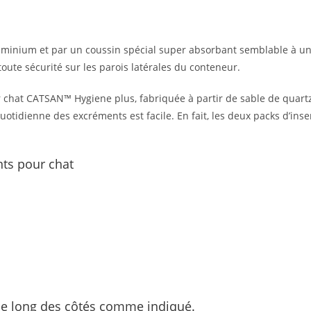
aluminium et par un coussin spécial super absorbant semblable à un
toute sécurité sur les parois latérales du conteneur.
ur chat CATSAN™ Hygiene plus, fabriquée à partir de sable de quartz
 quotidienne des excréments est facile. En fait, les deux packs d’inser
nts pour chat
ez le long des côtés comme indiqué.