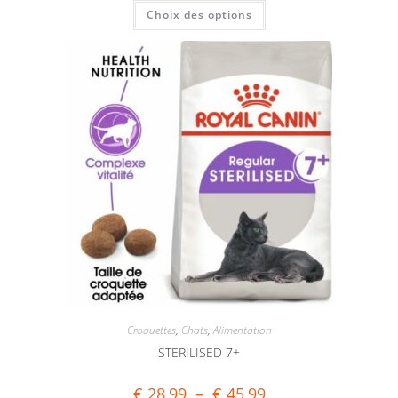
Choix des options
Croquettes
,
Chats
,
Alimentation
STERILISED 7+
€
28,99
–
€
45,99