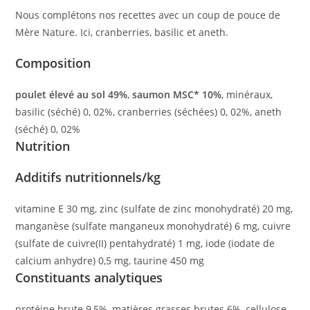
Nous complétons nos recettes avec un coup de pouce de
Mère Nature. Ici, cranberries, basilic et aneth.
Composition
poulet élevé au sol 49%
,
saumon MSC* 10%
, minéraux,
basilic (séché) 0, 02%, cranberries (séchées) 0, 02%, aneth
(séché) 0, 02%
Nutrition
Additifs nutritionnels/kg
vitamine E 30 mg, zinc (sulfate de zinc monohydraté) 20 mg,
manganèse (sulfate manganeux monohydraté) 6 mg, cuivre
(sulfate de cuivre(II) pentahydraté) 1 mg, iode (iodate de
calcium anhydre) 0,5 mg, taurine 450 mg
Constituants analytiques
protéine brute 9,5%, matières grasses brutes 6%, cellulose