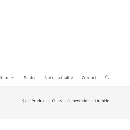
tique
Panier
Notre actualité
Contact
>
Produits
>
Chats
>
Alimentation
>
Humide