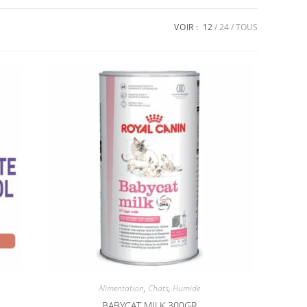
VOIR :
12
24
TOUS
Alimentation
,
Chats
,
Humide
BABYCAT MILK 300GR