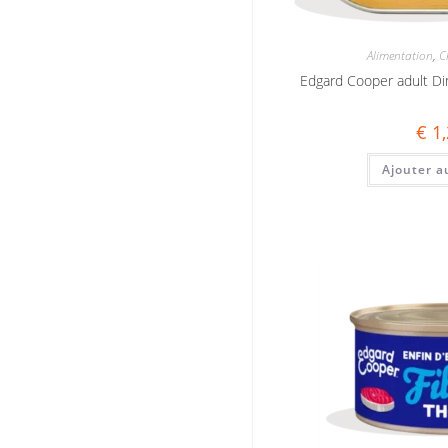
Alimentation
,
C
Edgard Cooper adult Di
€
1,
Ajouter a