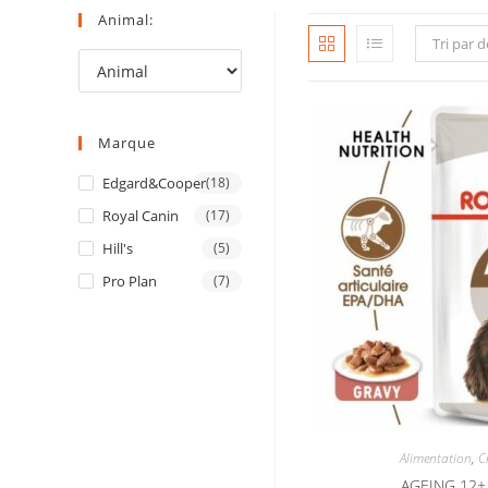
Animal:
Tri par 
Marque
Edgard&Cooper
(18)
Royal Canin
(17)
Hill's
(5)
Pro Plan
(7)
Alimentation
,
C
AGEING 12+