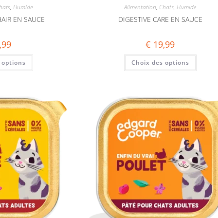
hats
,
Humide
Alimentation
,
Chats
,
Humide
HAIR EN SAUCE
DIGESTIVE CARE EN SAUCE
,99
€
19,99
 options
Choix des options