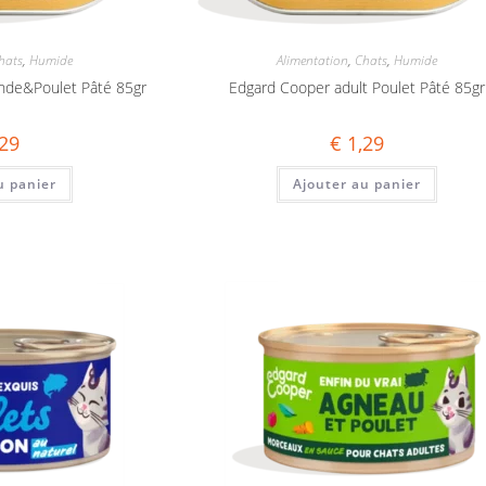
hats
,
Humide
Alimentation
,
Chats
,
Humide
nde&Poulet Pâté 85gr
Edgard Cooper adult Poulet Pâté 85gr
29
€
1,29
u panier
Ajouter au panier