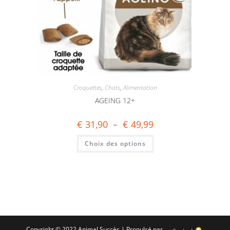
Croquettes
,
Chats
,
Alimentation
AGEING 12+
€
31,90
–
€
49,99
Choix des options
Copyright © 2022 Animal Succès | Propulsé par