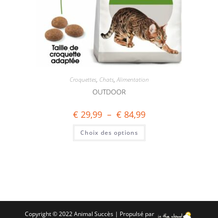
Croquettes
,
Chats
,
Alimentation
OUTDOOR
€
29,99
–
€
84,99
Choix des options
Copyright © 2022 Animal Succès | Propulsé par