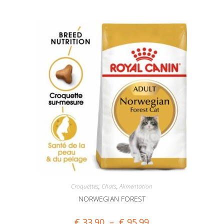
Croquettes
,
Chats
,
Alimentation
NORWEGIAN FOREST
€
33,90
–
€
95,99