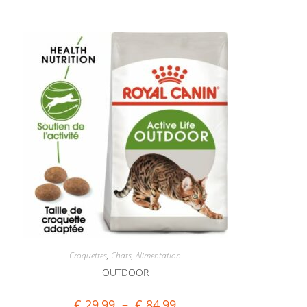
Croquettes
,
Chats
,
Alimentation
OUTDOOR
€
29,99
–
€
84,99