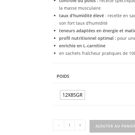
contrôle du poids
:
recette spécifiqu
la masse musculaire
taux d’humidité élevé
: recette en sa
son fort taux d’humidité
teneurs adaptées en énergie et mati
profil nutritionnel optimal :
pour une
enrichie en L-carnitine
en sachets fraîcheur pratiques de 10
POIDS
12X85GR
-
+
AJOUTER AU PANIE