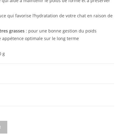
e qui aide à maintenir le poids de forme et à préserver
uce qui favorise l’hydratation de votre chat en raison de
ères grasses
: pour une bonne gestion du poids
 appétence optimale sur le long terme
0 g
R