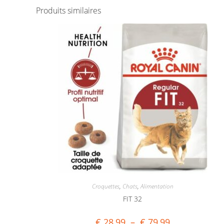
Produits similaires
Croquettes
,
Chats
,
Alimentation
FIT 32
€
28,99
–
€
79,99