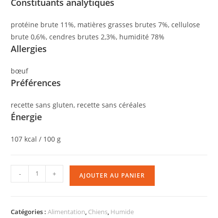
Constituants analytiques
protéine brute 11%, matières grasses brutes 7%, cellulose
brute 0,6%, cendres brutes 2,3%, humidité 78%
Allergies
bœuf
Préférences
recette sans gluten, recette sans céréales
Énergie
107 kcal / 100 g
-
+
AJOUTER AU PANIER
Catégories :
Alimentation
,
Chiens
,
Humide