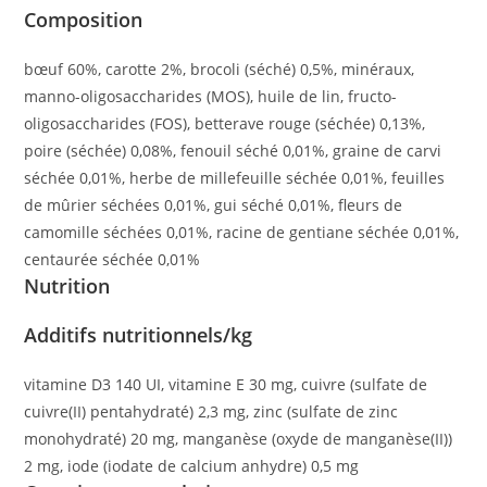
Composition
bœuf 60%, carotte 2%, brocoli (séché) 0,5%, minéraux,
manno-oligosaccharides (MOS), huile de lin, fructo-
oligosaccharides (FOS), betterave rouge (séchée) 0,13%,
poire (séchée) 0,08%, fenouil séché 0,01%, graine de carvi
séchée 0,01%, herbe de millefeuille séchée 0,01%, feuilles
de mûrier séchées 0,01%, gui séché 0,01%, fleurs de
camomille séchées 0,01%, racine de gentiane séchée 0,01%,
centaurée séchée 0,01%
Nutrition
Additifs nutritionnels/kg
vitamine D3 140 UI, vitamine E 30 mg, cuivre (sulfate de
cuivre(II) pentahydraté) 2,3 mg, zinc (sulfate de zinc
monohydraté) 20 mg, manganèse (oxyde de manganèse(II))
2 mg, iode (iodate de calcium anhydre) 0,5 mg