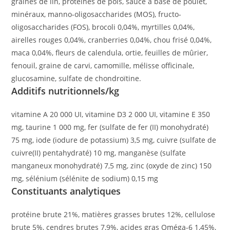
graines de lin, protéines de pois, sauce à base de poulet,
minéraux, manno-oligosaccharides (MOS), fructo-
oligosaccharides (FOS), brocoli 0,04%, myrtilles 0,04%,
airelles rouges 0,04%, cranberries 0,04%, chou frisé 0,04%,
maca 0,04%, fleurs de calendula, ortie, feuilles de mûrier,
fenouil, graine de carvi, camomille, mélisse officinale,
glucosamine, sulfate de chondroïtine.
Additifs nutritionnels/kg
vitamine A 20 000 UI, vitamine D3 2 000 UI, vitamine E 350
mg, taurine 1 000 mg, fer (sulfate de fer (II) monohydraté)
75 mg, iode (iodure de potassium) 3,5 mg, cuivre (sulfate de
cuivre(II) pentahydraté) 10 mg, manganèse (sulfate
manganeux monohydraté) 7,5 mg, zinc (oxyde de zinc) 150
mg, sélénium (sélénite de sodium) 0,15 mg
Constituants analytiques
protéine brute 21%, matières grasses brutes 12%, cellulose
brute 5%, cendres brutes 7,9%, acides gras Oméga-6 1,45%,