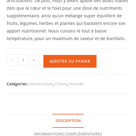
articulations. De plus, nous y avons ajouté des abats nobles
(tels que le cœur et le foie) pour une dose de nutriments
supplémentaire, ainsi qu’un mélange super équilibré de
fruits, légumes, herbes et plantes qui boostent encore son
apport nutritionnel. Nous cuisons le tout à basse
température, pour un maximum de saveur et de bienfaits.
-
+
AJOUTER AU PANIER
Catégories :
Alimentation
,
Chiens
,
Humide
DESCRIPTION
INFORMATIONS COMPLÉMENTAIRES