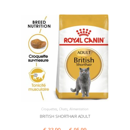
Croquettes
,
Chats
,
Alimentation
BRITISH SHORTHAIR ADULT
€
33,90
–
€
95,99