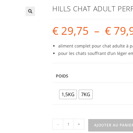
HILLS CHAT ADULT PER
€
29,75
–
€
79,
aliment complet pour chat adulte à pa
pour les chats souffrant d’un léger e
POIDS
1,5KG
7KG
-
+
AJOUTER AU PANIE