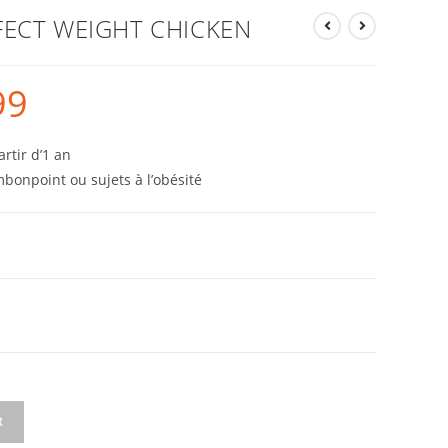
FECT WEIGHT CHICKEN
99
rtir d’1 an
mbonpoint ou sujets à l’obésité
R