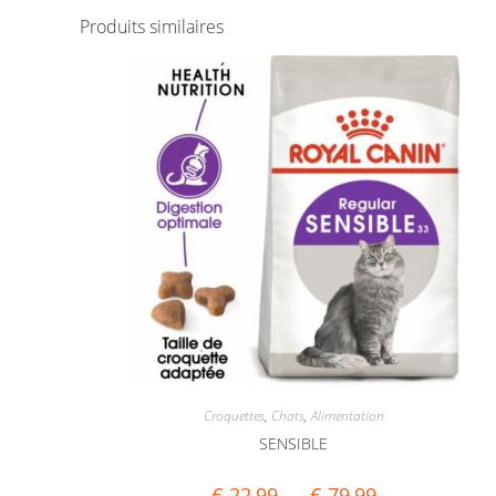
Produits similaires
Croquettes
,
Chats
,
Alimentation
SENSIBLE
€
22,99
–
€
79,99