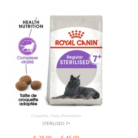
Croquettes
,
Chats
,
Alimentation
STERILISED 7+
€
28,99
–
€
45,99