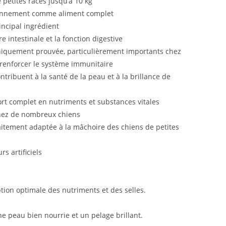
 petites races jusqu’à 10 kg
ennement comme aliment complet
ncipal ingrédient
re intestinale et la fonction digestive
liniquement prouvée, particulièrement importants chez
à renforcer le système immunitaire
ntribuent à la santé de la peau et à la brillance de
rt complet en nutriments et substances vitales
hez de nombreux chiens
itement adaptée à la mâchoire des chiens de petites
s artificiels
tion optimale des nutriments et des selles.
e peau bien nourrie et un pelage brillant.