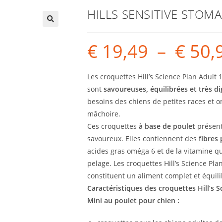
HILLS SENSITIVE STOM
€
19,49
–
€
50,
Les croquettes Hill’s Science Plan Adult
sont
savoureuses, équilibrées et très d
besoins des chiens de petites races et o
mâchoire.
Ces croquettes
à base de
poulet
présent
savoureux.
Elles contiennent des
fibres 
acides gras oméga 6 et de la vitamine qu
pelage. Les croquettes Hill’s Science Pl
constituent un aliment complet et équi
Caractéristiques des croquettes
Hill’s 
Mini au poulet pour chien :