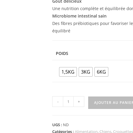
Goût délicieux
Une nutrition complète et équilibrée don
Microbiome intestinal sain
Des fibres prébiotiques pour favoriser l
équilibré
POIDS
1,5KG
3KG
6KG
-
+
AJOUTER AU PANIE
UGS :
ND
Catégories :
Alimentation
,
Chiens
,
Croquettes