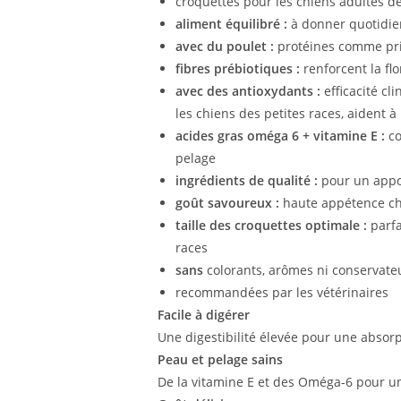
croquettes pour les chiens adultes de
aliment équilibré :
à donner quotidi
avec du poulet :
protéines comme pri
fibres prébiotiques :
renforcent la flo
avec des antioxydants :
efficacité c
les chiens des petites races, aident 
acides gras oméga 6 + vitamine E :
co
pelage
ingrédients de qualité
:
pour un appo
goût savoureux :
haute appétence c
taille des croquettes optimale :
parfa
races
sans
colorants, arômes ni conservateur
recommandées par les vétérinaires
Facile à digérer
Une digestibilité élevée pour une absorp
Peau et pelage sains
De la vitamine E et des Oméga-6 pour un