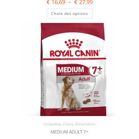
€
16,69
–
€
27,99
Choix des options
Croquettes
,
Chiens
,
Alimentation
MEDIUM ADULT 7+