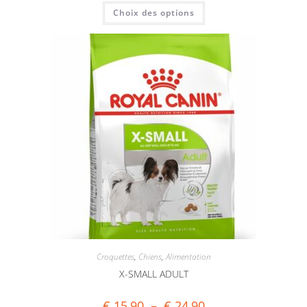
Choix des options
Croquettes
,
Chiens
,
Alimentation
X-SMALL ADULT
€
15,90
–
€
24,90