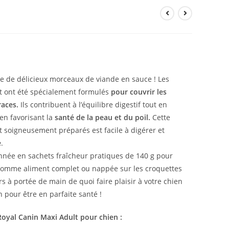
se de délicieux morceaux de viande en sauce ! Les
lt ont été spécialement formulés
pour couvrir les
races.
Ils contribuent à l’équilibre digestif tout en
 en favorisant la
santé de la peau et du poil.
Cette
et soigneusement préparés est facile à digérer et
e
.
onnée en sachets fraîcheur pratiques de 140 g pour
ie comme aliment complet ou nappée sur les croquettes
s à portée de main de quoi faire plaisir à votre chien
n pour être en parfaite santé !
Royal Canin Maxi Adult pour chien :