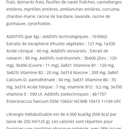
frais, épinards frais, feuilles de navet fraîches, canneberges
entières, myrtilles entières, amélanches entières, curcuma,
chardon-marie, racine de bardane, lavande, racine de
guimauve, cynorhodon.
ADDITIFS (par kg) : Additifs technologiques : 1b306(i)
Extraits de tocophérol d’huiles végétales : 121 mg, 1a330
Acide citrique : 40 mg. Additifs sensoriels : Extrait de
romarin : 80 mg. Additifs nutritionnels : 3b606 (Zinc : 120
mg), 3b406 (Cuivre : 11 mg), 3a821 Vitamine B1 : 120 mg,
3a825i Vitamine B2 : 20 mg, 3a314 Niacine : 200 mg, 3a841
Calcium-D- pantothénate : 60 mg, 3a831 Vitamine B6 : 35
mg, 3a316 Acide folique : 7 mg, vitamine B12 : 0,2 mg, 3a700
vitamine E : 500 UI. Additifs zootechniques : 4b1707
Enterococcus faecium DSM 10663/ NCIMB 10415 1×109 UFC
L’énergie métabolisable est de 4 000 kcal/kg (500 kcal par
tasse de 250 ml/125 g). Les calories sont réparties pour
favoriser une condition physique optimale, avec 38% issues