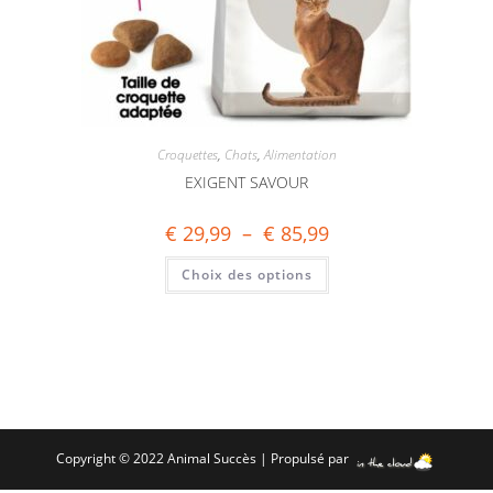
Croquettes
,
Chats
,
Alimentation
EXIGENT SAVOUR
€
29,99
–
€
85,99
Choix des options
Copyright © 2022 Animal Succès | Propulsé par