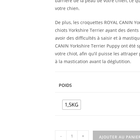
barrière de la peau de votre chien, ce q
votre chien.
De plus, les croquettes ROYAL CANIN Yo
chiots Yorkshire Terrier ayant des dents 
avoir des difficultés à saisir et à masti
CANIN Yorkshire Terrier Puppy ont été 
votre chiot, afin qu’il puisse les attrape
à la mastication avant la déglutition.
POIDS
1,5KG
-
+
AJOUTER AU PANIE