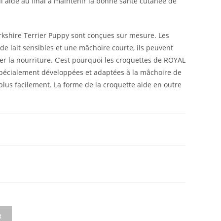
ui aide au final à maintenir la bonne santé cutanée de
rkshire Terrier Puppy sont conçues sur mesure. Les
de lait sensibles et une mâchoire courte, ils peuvent
quer la nourriture. C’est pourquoi les croquettes de ROYAL
spécialement développées et adaptées à la mâchoire de
r plus facilement. La forme de la croquette aide en outre
R