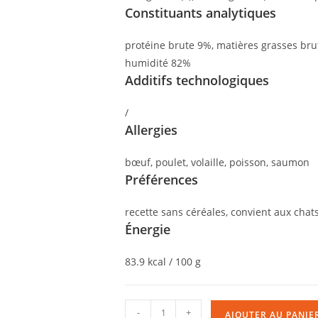
Constituants analytiques
protéine brute 9%, matières grasses brut
humidité 82%
Additifs technologiques
/
Allergies
bœuf, poulet, volaille, poisson, saumon
Préférences
recette sans céréales, convient aux chats
Énergie
83.9 kcal / 100 g
-
+
AJOUTER AU PANIE