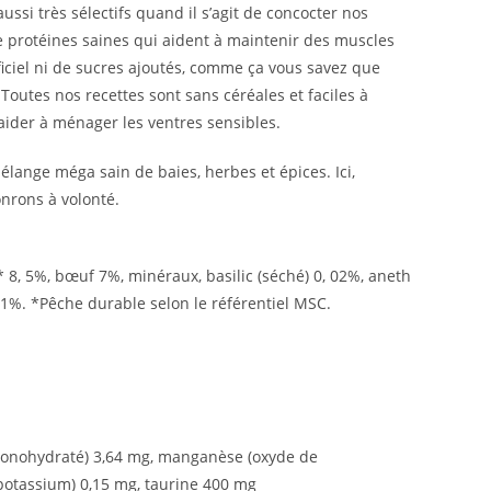
ssi très sélectifs quand il s’agit de concocter nos
e protéines saines qui aident à maintenir des muscles
ificiel ni de sucres ajoutés, comme ça vous savez que
outes nos recettes sont sans céréales et faciles à
aider à ménager les ventres sensibles.
élange méga sain de baies, herbes et épices. Ici,
onrons à volonté.
 8, 5%, bœuf 7%, minéraux, basilic (séché) 0, 02%, aneth
 01%. *Pêche durable selon le référentiel MSC.
 monohydraté) 3,64 mg, manganèse (oxyde de
 potassium) 0,15 mg, taurine 400 mg