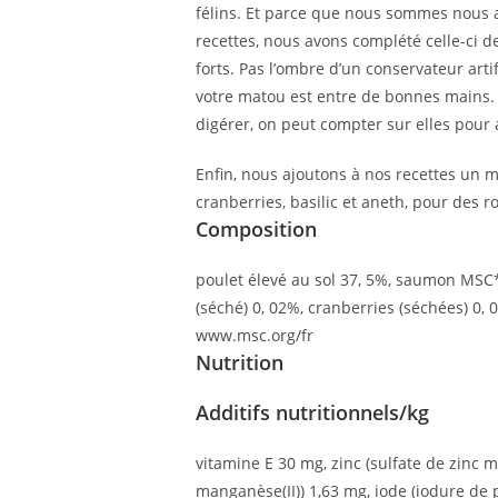
félins. Et parce que nous sommes nous au
recettes, nous avons complété celle-ci d
forts. Pas l’ombre d’un conservateur art
votre matou est entre de bonnes mains. T
digérer, on peut compter sur elles pour 
Enfin, nous ajoutons à nos recettes un m
cranberries, basilic et aneth, pour des r
Composition
poulet élevé au sol 37, 5%, saumon MSC*
(séché) 0, 02%, cranberries (séchées) 0,
www.msc.org/fr
Nutrition
Additifs nutritionnels/kg
vitamine E 30 mg, zinc (sulfate de zinc
manganèse(II)) 1,63 mg, iode (iodure de